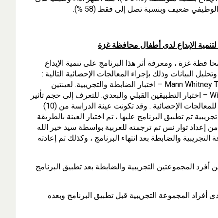
الوظيفي ضعيف وبنسبة تصل إلى فقط (58 %).
ا فظة غزة ، ومعرفة أثر هذا البرنامج على تنمية الإبداع
وتحليل البيانات وذلك بإجراء المعالجات الإحصائية التالية :
لمجموعتين مستقلتين للتعرف إلى الفروق بين المجموعتين Mann Whitney Test – اختبار الضابطة والتجريبية. لعينتين
مرتبطتين للتعرف إلى الفروق بين Wilcoxon Signed Ranks Test – اختبار التطبيقين القبلي والبعدي. للتعرف إلى حجم تأثير
البرنامج. Z – معادلة حساب حجم التأثير باستخدام برنامج spss للمعالجات الإحصائية . وقد تكونت عينة الدراسة من (10)
طفال ( إناث ) مجموعة تجريبية تم تطبيق البرنامج عليها ، تم اختيار العينة بالطريقة
 من إعداد توار نس تم ترجمته للعربية بواسطة سيد خير الله
لتجريبية والضابطة بعد انتهاء البرنامج ، وكذلك تم إعادته
 أفرد المجموعتين التجريبية والضابطة بعد تطبيق البرنامج
 أفراد المجموعة التجريبية قبل تطبيق البرنامج وبعده