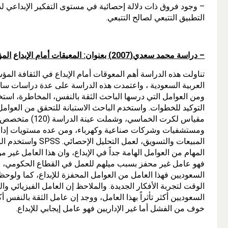
– وجود فروق ذات دلالة إحصائية في مستوى التفكير الإبداعي لدى
التطبيق التتبعي لصالح التتبعي.
– دراسة محمد سعدي(2007) بعنوان: المعيقات أمام الإبداع
الم
تناولت هذه الدراسة أهم المعوقات أمام الإبداع في الثقافة 
العربية السعودية ، واعتمدت هذه الدراسة على عدة دراسات سابقة
ومن العوامل التي درسها الباحث الثقة بالنفس، المخاطرة، استخد
مقياس لكرت الخم
ومستشفيات وشركات صناعية وكهرباء، ومن عده مستويات إدارية
المبيعات والتسويق، ل
المهام من العوامل الهامة جداً في الإبداع، وان هذا العامل غير م
فهو عامل غير محفز بسبب ميلهم للعمل في القطاع الحكومي، وهذ
السعوديين فهذا العامل من العوامل المحفزة للإبداع، كما ولوحظ أن
الوقت لتجربة الأفكار الجديدة. والملاحظ إن العامل الفيزيائي وا
السعوديين أكثر تأثراً بهذا العامل، ووجد إن عامل الثقة بالنفس أك
خوف من الفشل أما غير الإداريين فهو عامل إيجابي للإبداع.