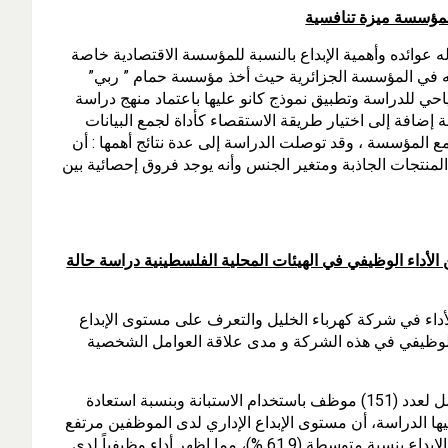
 عوائده وأهمية الإبداع بالنسبة للمؤسسة الاقتصادية خاصة
يقه في المؤسسة الجزائرية حيث أخذ مؤسسة حمام ” ربي”
السياحي للدراسة وتطبيق نموذج كانو عليها باعتماد منهج دراسة
ضافة إلى اختيار طريقة الاستقصاء كأداة لجمع البيانات
مع المؤسسة ، وقد توصلت الدراسة إلى عدة نتائج أهمها : أن
المنتجات الجاذبة ومتغير الجنس وأنه يوجد فروق إحصائية بين
الأداء الوظيفي في الهيئات المحلية الفلسطينية دراسة حالة
أداء في شركة كهرباء الخليل والتعرف على مستوى الإبداع
 الوظيفي في هذه الشركة و مدى علاقة العوامل الشخصية
وأجريت هذه الدراسة على جميع موظفي الشركة في مسح شامل لعدد (151) موظف باستخدام الاستبانة وبنسبة استعادة
ها الدراسة، أن مستوى الإبداع الإداري لدى الموظفين مرتفع
جدا بنسبة تصل إلى(80.5 %) وأن الإدارة تستخدم وأساليب تعزز الإبداع بنسبة متوسطة (61.9 %)، مما اظهر أداء وظيفياً لدى