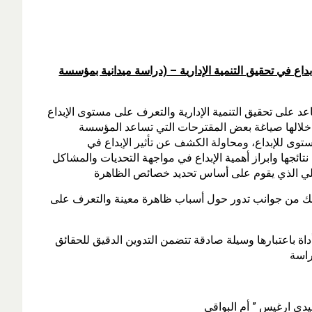
ة العمراوي (2017) بعنوان: دور الإبداع في تحقيق التنمية الإدارية – (دراسة ميدانية بمؤسسة
عد على تحقيق التنمية الإدارية والتعرف على مستوى الإبداع
 خلالها صياغة بعض المقترحات التي تساعد المؤسسة
ستوى للإبداع، ومحاولة الكشف عن تأثير الإبداع في
ائجها وابراز أهمية الإبداع في مواجهة التحديات والمشاكل
حليلي الذي يقوم على أساس تحديد خصائص الظاهرة
ى ذلك من جوانب تدور حول أسباب ظاهرة معينة والتعرف على
أداة باعتبارها وسيلة صادقة تتضمن التدوين الدقيق للحقائق
راسة
ي ارغيس ” أم البواقي