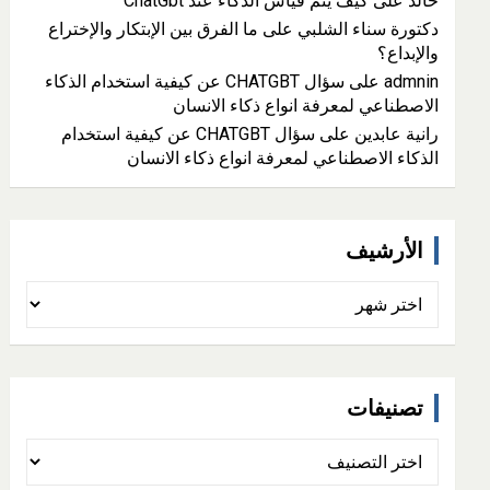
خالد
على
كيف يتم قياس الذكاء عند ChatGbt
دكتورة سناء الشلبي
على
ما الفرق بين الإبتكار والإختراع
والإبداع؟
admnin
على
سؤال CHATGBT عن كيفية استخدام الذكاء
الاصطناعي لمعرفة انواع ذكاء الانسان
رانية عابدين
على
سؤال CHATGBT عن كيفية استخدام
الذكاء الاصطناعي لمعرفة انواع ذكاء الانسان
الأرشيف
الأرشيف
تصنيفات
تصنيفات