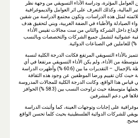
العوامل المؤثرة، ودراسة الأداء التسويقي من وجهة نظر
ر المالية، وكذلك التعرف على اثر العوامل والديموغرافية
لائمته لمثل هذه الدراسات، وتكون مجتمع الدراسة من شقين
واء الصيادلة والأطباء في الضفة الغربية، وبني لتحقيق هدف
لإبداع داخل الشركة والثاني من ست مجالات تقيس الأداء
طبقية عشوائية لتشمل جميع الشركات والتخصصات وبالنسب
تميز بالأداء التسويقي المرتفع فكانت الدرجة الكلية لنسبة
اء عن هذا الأداء (61.8 %) وهي درجة متوسطة من الأداء، ولم يكن الأداء التسويقي مرتفعا في أي
من المحاور المدروسة حيث تراوحت (%65.2) وهي نسب متوسطة بالإجمال. – التقديرات ما بين (60.6 %) وأظهرت الدراسة
ية حيث كان تقييم ورضا الموظفين عن وجود هذه الثقافة
قياس هذا الواقع، وكانت الدرجة الكلية للمجالات المدروسة
هي (63.2 %)، وكانت (70 %)، وكان أدناها في نظام – المحاور بمجملها متوسطة حيث تراوحت النسب بين (58.3 %) الحوافز
لاها في دعم المشرفين.
غرافية على إجابات وتوجهات العينة، كما وأثبتت الدراسة
لتسويقي للشركات الدوائية الفلسطينية بحيث كلما تحسن الواقع
صحيح.