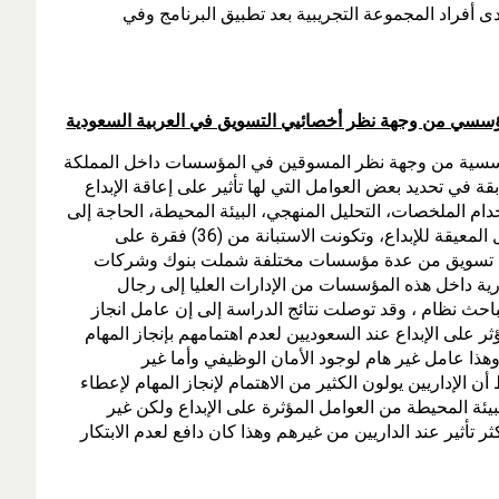
 أفراد المجموعة التجريبية بعد تطبيق البرنامج وفي
ؤسسي من وجهة نظر أخصائيي التسويق في العربية السعودية
المؤسسية من وجهة نظر المسوقين في المؤسسات داخل المملكة
 في تحديد بعض العوامل التي لها تأثير على إعاقة الإبداع
ام الملخصات، التحليل المنهجي، البيئة المحيطة، الحاجة إلى
التوكيد للخطوات. واستخدم الباحث الاستبانة للتحقق من العوامل المعيقة للإبداع، وتكونت الاستبانة من (36) فقرة على
اسي، وشملت عينة الدراسة (120) متخصص تسويق من عدة مؤسسات مختلفة شملت بنوك وشركات
 داخل هذه المؤسسات من الإدارات العليا إلى رجال
عمل التحليل الإحصائي. SPSS واستخدم الباحث نظام ، وقد توصلت نتائج الدراسة إلى إن عامل انجاز
ؤثر على الإبداع عند السعوديين لعدم اهتمامهم بإنجاز المهام
ا عامل غير هام لوجود الأمان الوظيفي وأما غير
 الإداريين يولون الكثير من الاهتمام لإنجاز المهام لإعطاء
لبيئة المحيطة من العوامل المؤثرة على الإبداع ولكن غير
ثر تأثير عند الداريين من غيرهم وهذا كان دافع لعدم الابتكار