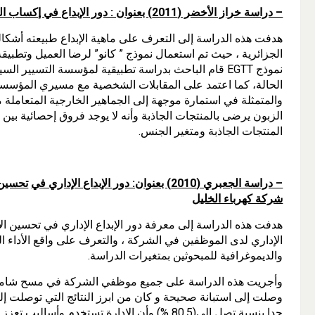
– دراسة خراز الأخضر (2011) بعنوان : دور الإبداع في إكساب المؤسسة ميزة تنافسية
هدفت هذه الدراسة إلى التعرف على ماهية الإبداع طبيعته أشكاله
الجزائرية ، حيث تم استعمال نموذج ” كانو” لرضا العميل وتطب
نموذج EGTT قام الباحث بدراسة تطبيقية لمؤسسة التسيير 
الحالة، كما اعتمد على المقابلات الشخصية مع مسيري المؤسسة إ
والمتمثلة في استمارة موجهة إلى الجماهير الخارجية المتعاملة 
الزبون يرضى بالمنتجات الجاذبة وأنه لا يوجد فروق إحصائية بين 
المنتجات الجاذبة ومتغير الجنس.
– دراسة الجعبري (2010) بعنوان: دور الإبداع الإداري في
تحسين 
شركة كهرباء الخليل
هدفت هذه الدراسة إلى معرفة دور الإبداع الإداري في تحسين ال
الإداري لدى الموظفين في الشركة ، والتعرف على واقع الأداء
والديموغرافية للمبحوثين بمتغيرات الدراسة.
وصلت إلى استبانة صحيحة و كان من ابرز النتائج التي توصلت إلي