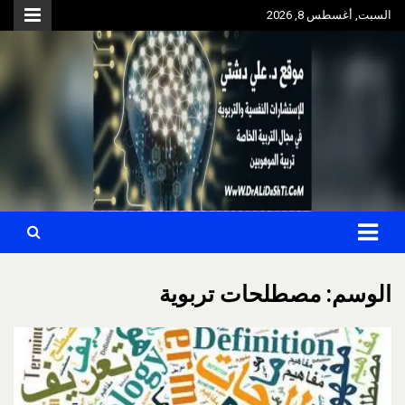
Ski
السبت, أغسطس 8, 2026
t
conten
للإستشارات النفسية والتربوية في مجال التربية الخاصة – تربية
موقع د. علي دشتي
الموهوبين
WwW.DrALiDaShTi.com
الوسم:
مصطلحات تربوية