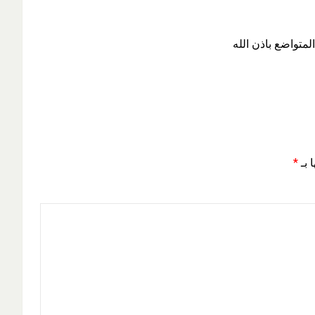
لمتواضع باذن الله
 بـ
*