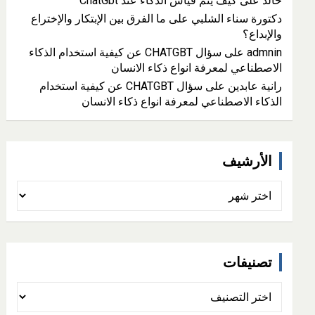
خالد
على
كيف يتم قياس الذكاء عند ChatGbt
دكتورة سناء الشلبي
على
ما الفرق بين الإبتكار والإختراع
والإبداع؟
admnin
على
سؤال CHATGBT عن كيفية استخدام الذكاء
الاصطناعي لمعرفة انواع ذكاء الانسان
رانية عابدين
على
سؤال CHATGBT عن كيفية استخدام
الذكاء الاصطناعي لمعرفة انواع ذكاء الانسان
الأرشيف
الأرشيف
تصنيفات
تصنيفات