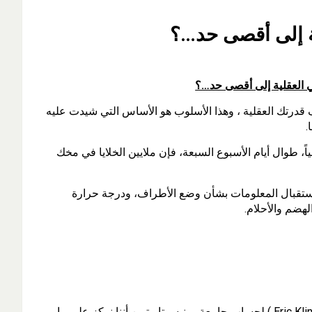
ة إلى أقصى حد…؟
 العقلية إلى أقصى حد…؟
قدرتك العقلية ، وهذا الأسلوب هو الأساس التي شيدت عليه
.
و يقظاً وفي أي لحظة على مدار 24 ساعة يومياً، طوال أيام الأسبوع السبعة، فإن ملايين الخلايا في مخك
استقبال المعلومات بشأن وضع الأطراف، ودرجة حرارة
هضم والأحلام.
وطبقاً لمسح أجراه العالم النفسي الدكتور (( إريك كلينجر )) (Eric Klinfer ) لحساب جامعة مينيسوتا ، تبين أننا نركز على ما