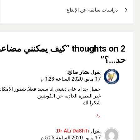
تصفّح
دراسات سابقة عن الإبداع
المقالات
2 thoughts on “
كيف يمكنني مضاعفة
حد…؟
”
يقول
بشار صالح
:
17 مايو، 2020 الساعة 1:23 م
جميل جدا د علي دشتي انا سعيد فعلا. بتطور الامكان
غير النظره العاديه عن الكويتيين
شكرا لك
رد
يقول
Dr ALi DaShTi
:
17 مايو، 2020 الساعة 5:05 م