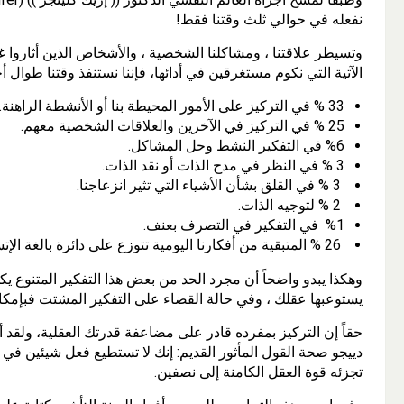
نفعله في حوالي ثلث وقتنا فقط!
وتسيطر علاقتنا ، ومشاكلنا الشخصية ، والأشخاص الذين أثاروا غض
الآتية التي نكوم مستغرقين في أدائها، فإننا نستنفذ وقتنا طوال أحد
33 % في التركيز على الأمور المحيطة بنا أو الأنشطة الراهنة.
25 % في التركيز في الآخرين والعلاقات الشخصية معهم.
%6 في التفكير النشط وحل المشاكل.
3 % في النظر في مدح الذات أو نقد الذات.
3 % في القلق بشأن الأشياء التي تثير انزعاجنا.
2 % لتوجيه الذات.
%1 في التفكير في التصرف بعنف.
26 % المتبقية من أفكارنا اليومية تتوزع على دائرة بالغة الإتساع من الموضوعات المتنوعة.
وهكذا يبدو واضحاً أن مجرد الحد من بعض هذا التفكير المتنوع ي
يستوعبها عقلك ، وفي حالة القضاء على التفكير المشتت فبإمكانك
حقاً إن التركيز بمفرده قادر على مضاعفة قدرتك العقلية، ولقد 
دييجو صحة القول المأثور القديم: إنك لا تستطيع فعل شيئين في وق
تجزئه قوة العقل الكامنة إلى نصفين.